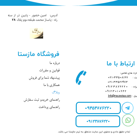
آدرس: امین حضور - پایین تر از سه
28
راه - پاساژ محمد​​​​​​ طبقه دوم پلاک
فروشگاه مازستا
ارتباط با ما
درباره ما
قوانین و مقررات
ره های تماس:
بت :
33508167-021
پیشنهاد شما برای فروش
021-33522974
همکاری با ما
راه :
09123876220
09123010642
وبلاگ
یل :
mazestaa.com
@
Info
راهنمای خریدو ثبت سفارش
09353876220
راهنمای پرداخت
09123876220
تمام حقوق مادی و معنوی این سایت متعلق به تیم مازستا می باشد.