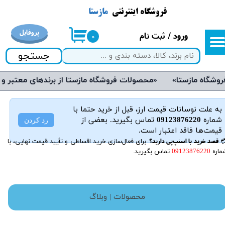
فروشگاه اینترنتی
مازستا
حساب کاربری من
پروفایل
ورود
/
ثبت نام
۰
تغییر گذر واژه
جستجو
سفارشات
«محصولات فروشگاه مازستا از برندهای معتبر و روز دنیا می‌باشند و دارای گارانتی هستند»
خروج از حساب کاربری
به علت نوسانات قیمت ارز، قبل از خرید حتما با
شماره
09123876220
تماس بگیرید. بعضی از
رد کردن
قیمت‌ها فاقد اعتبار است.
💳 قصد خرید با اسنپ‌پی دارید؟
برای فعال‌سازی خرید اقساطی و تأیید قیمت نهایی، با
ماره
09123876220
تماس بگیرید.
محصولات |
وبلاگ