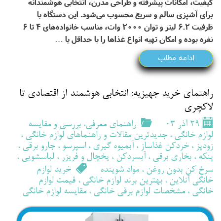
کیفیت، امکانات پیشرفته و طراحی مدرن، انتخابی هوشمندانه
برای آشپزی سالم و سریع محسوب می‌شود. این دستگاه با
ظرفیت 6.2 لیتر و توان 2000 وات، مناسب خانواده‌های 4 تا 6
نفره بوده و امکان تهیه انواع غذاها را با حداقل یا …
ادامه مطلب
راهنمای خرید جهیزیه: انتخابی هوشمند از اقتصادی تا
لاکچری
۲۹ آذر ۰۳
راهنمای معرفی، بررسی و مقایسه
لوازم خانگی
،
جدیدترین مقالات و راهنماهای لوازم خانگی
،
زودپز
،
خردکن غذاساز
،
آبمیوه گیری
،
اسپرسو
،
جارو برقی
،
پنکه
،
بخاری برقی
،
آبسردکن
،
یخچال و فریزر
،
لباسشویی
،
سرخ کن بدون روغن
،
مواد شوینده
خرید لوازم
خانگی آنلاین
،
بهترین برند لوازم خانگی
،
قیمت لوازم
خانگی
،
مشخصات لوازم برقی خانگی
،
مقایسه لوازم خانگی