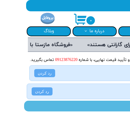
پروفایل
۰
درباره ما
وبلاگ
«فروشگاه مازستا با تجربه طولانی در فروش محصولات لوازم خانگی»
مازستا
قوانین و مقررات
S)
راهنمای سایت
و تأیید قیمت نهایی، با شماره
09123876220
تماس بگیرید.
🎁 هدایای ویژه خرید مازستا
رد کردن
Gosoni)
رد کردن
R)
L)
Phili)
شوما