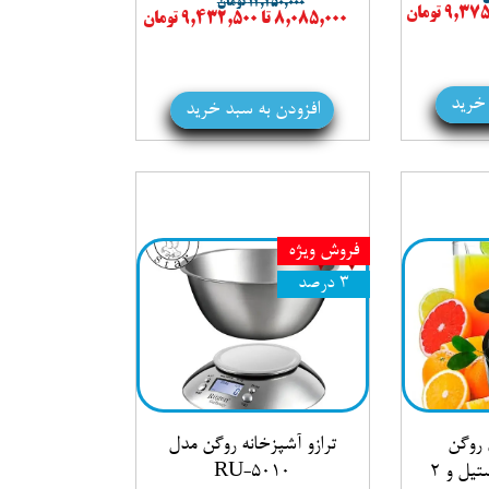
۱۲,۲۵۰,۰۰۰ تومان
۸,۰۸۵,۰۰۰ تا ۹,۴۳۲,۵۰۰ تومان
 خرید
افزودن به سبد خرید
فروش ویژه
۳ درصد
 روگن
ترازو آشپزخانه روگن مدل
Rügen با بدنه استیل و ۲
RU-5010