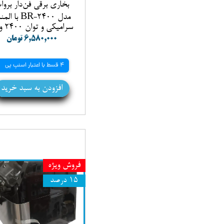
بخاری برقی فن‌دار بروا
مدل BR-2400 با 
سرامیکی و توان 2400 وات
۶,۵۸۰,۰۰۰ تومان
4 قسط با اعتبار اسنپ پی
افزودن به سبد خرید
فروش ویژه
۱۵ درصد