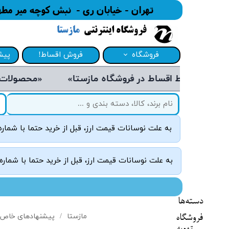
تهران - خیابان ری - نبش کوچه میر مطهری - پاسا
فروشگاه اینترنتی
مازستا
فروشگاه
فروش اقساط!
پیش
«محصولات فروشگاه مازستا از برندهای معتبر و روز دنیا می‌باشند و دارای گارانتی هستند»
تهویه
پیش
یخچال فریزر
لیس
شستشو و نظافت
سفا
به علت نوسانات قیمت ارز، قبل از خرید حتما با شمار
آماده‌ساز غذا
فرو
به علت نوسانات قیمت ارز، قبل از خرید حتما با شماره
پخت و پز
نوشیدنی‌ساز
دسته‌ها
دیجیتال
مازستا
پیشنهادهای خاص
فروشگاه
لوازم سرو