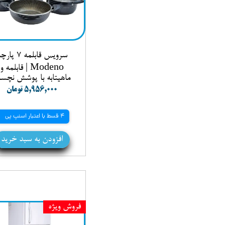
سرویس قابلمه 7 پا
Modeno | قابلمه و
ماهیتابه با پوشش نچس
۵,۹۵۶,۰۰۰ تومان
4 قسط با اعتبار اسنپ پی
افزودن به سبد خرید
فروش ویژه