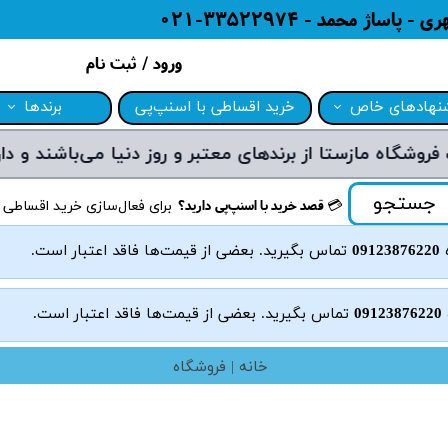
ژ محمد - 33522974-021
ورود
/
ثبت نام
حساب کاربری من
نهادهای خاص
خرید اقساطی با اسنپ‌پی
برندها
تغییر گذر واژه
نهادات شگفت انگیز
برندهای منتخب 
سفارشات
ت بروز محصولات
محصولات صنام (anam
جستجو
​💳 قصد خرید با اسنپ‌پی دارید؟
برای فعال‌سازی خرید اقساطی 
خروج از حساب کاربری
رش فروش
محصولات فکر (Fakir)
ه
09123876220
تماس بگیرید. بعضی از قیمت‌ها فاقد اعتبار است.
ش محصولات نو و دست دوم مشتریان
محصولات گوسونیک (c
09123876220
تماس بگیرید. بعضی از قیمت‌ها فاقد اعتبار است.
محصولات روگن (ugen
محصولات ال‌جی (G
خانه | فروشگاه
محصولات فیلیپس (ps
لوازم خانگی پاک