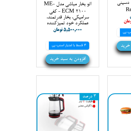
چای ساز 2 در 1 دسینی
اتو بخار مباشی مدل ME-
ECM 2100 - کفی
سرامیکی، بخار قدرتمند،
عملکرد خود تمیزکننده
۵,۵۰۰,۰۰۰ تومان
 خرید
4 قسط با اعتبار اسنپ پی
افزودن به سبد خرید
۳ درصد