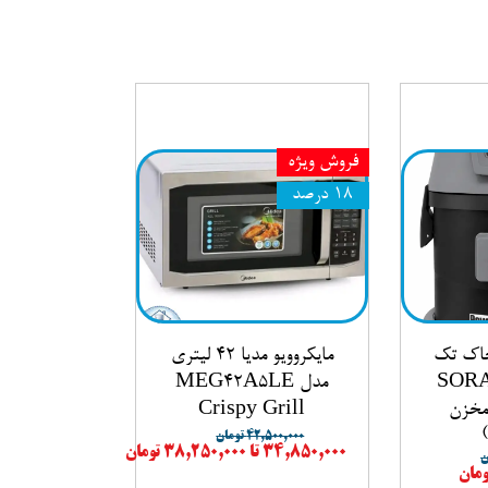
Pars Kh)
 فروشگاه مازستا
فروش ویژه
۱۸ درصد
خاک تک
مایکروویو مدیا 42 لیتری
 سُران SORAN
مدل MEG42A5LE
P5000 (مخزن
Crispy Grill
۴۲,۵۰۰,۰۰۰ تومان
۳۴,۸۵۰,۰۰۰ تا ۳۸,۲۵۰,۰۰۰ تومان