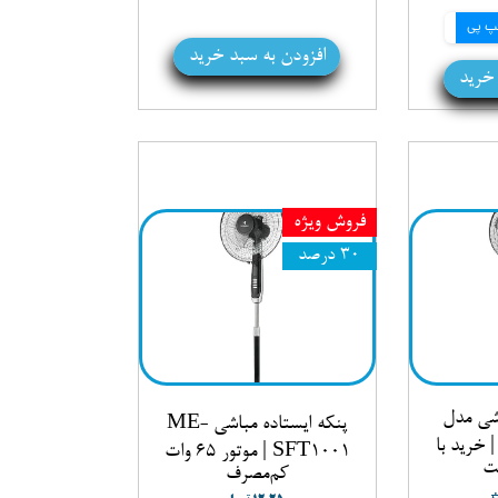
افزودن به سبد خرید
 خرید
فروش ویژه
۳۰ درصد
اشی مدل
پنکه ایستاده مباشی ME-
ME-SFT100 | خرید با
SFT1001 | موتور 65 وات
ت
کم‌مصرف