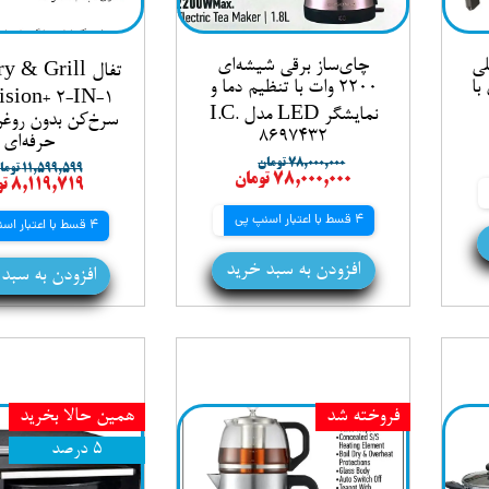
لی
چای‌ساز برقی شیشه‌ای
تفال  & Grill
تری با
2200 وات با تنظیم دما و
نمایشگر LED مدل I.C.
سرخ‌کن بدون روغن
8697432
حرفه‌ای
۷۸,۰۰۰,۰۰۰ تومان
۱۱,۵۹۹,۵۹۹ تومان
۷۸,۰۰۰,۰۰۰ تومان
۸,۱۱۹,۷۱۹ تومان
4 قسط با اعتبار اسنپ پی
4 قسط با اعتبار اسنپ پی
افزودن به سبد خرید
افزودن به سبد
فروخته شد
همین حالا بخرید
۵ درصد