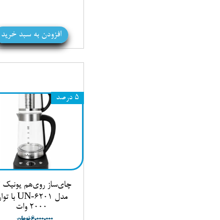
افزودن به سبد خرید
۵ درصد
چای‌ساز روی‌هم یونیک ل
مدل UN‑6201 با 
2000 وات
۶,۰۰۰,۰۰۰ تومان