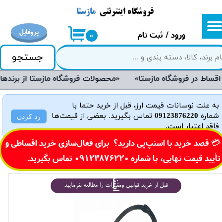
فروشگاه اینترنتی
مازستا
حساب کاربری من
پروفایل
ورود
/
ثبت نام
۰
تغییر گذر واژه
جستجو
سفارشات
«محصولات فروشگاه مازستا از برندهای معتبر و روز دنیا می‌باشند و دارای گارانتی هستند»
خروج از حساب کاربری
به علت نوسانات قیمت ارز، قبل از خرید حتما با
شماره
09123876220
تماس بگیرید. بعضی از قیمت‌ها
رد کردن
فاقد اعتبار است.
​💳 قصد خرید با اسنپ‌پی دارید؟ برای فعال‌سازی خرید اقساطی و
تأیید قیمت نهایی، با شماره
0 تماس بگیرید.​​​​​​​
0912387622
خ
ی
د
ا
س
ن
پ
پ
قبل از خرید قوانین ومقررات را مطالعه بفرمایید
ر
ی