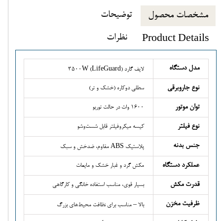
توضیحات
مشخصات محصول
نظرات
Product Details
مدل دستگاه
لایف گارد (LifeGuard) 3500W
نوع جاروبرقی
سطلی دوکاره (خشک و تر)
توان موتور
1600 وات در حالت توربو
نوع فیلتر
کیسه میکروفیلتر قابل شست‌وشو
جنس بدنه
پلاستیک ABS مقاوم، ضدخش و سبک
عملکرد دستگاه
مکش گرد و غبار خشک و مایعات
قدرت مکش
بسیار قوی، مناسب استفاده خانگی و کارگاهی
ظرفیت مخزن
بالا – مناسب برای نظافت محیط‌های بزرگ