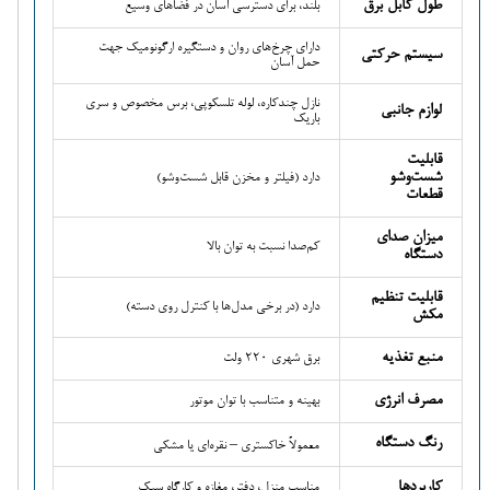
طول کابل برق
بلند، برای دسترسی آسان در فضاهای وسیع
دارای چرخ‌های روان و دستگیره ارگونومیک جهت
سیستم حرکتی
حمل آسان
نازل چندکاره، لوله تلسکوپی، برس مخصوص و سری
لوازم جانبی
باریک
قابلیت
شست‌وشو
دارد (فیلتر و مخزن قابل شست‌وشو)
قطعات
میزان صدای
کم‌صدا نسبت به توان بالا
دستگاه
قابلیت تنظیم
دارد (در برخی مدل‌ها با کنترل روی دسته)
مکش
منبع تغذیه
برق شهری 220 ولت
مصرف انرژی
بهینه و متناسب با توان موتور
رنگ دستگاه
معمولاً خاکستری – نقره‌ای یا مشکی
کاربردها
مناسب منزل، دفتر، مغازه و کارگاه سبک