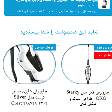
سنسور و وارمر
این محصول را از طریق
اسنپ‌پی
به صورت
۴ قسط
خریداری نمایید.
شاید این محصولات را شما بپسندید
فروش ویژه
فروش حراجی
۱۰ درصد
جاروبرقی شارژی سیلور
جاروبرقی فکر مدل Starky
کرست مدل Silver
OKO | طراحی سبک و
مکش قوی
Crest 498729-2204