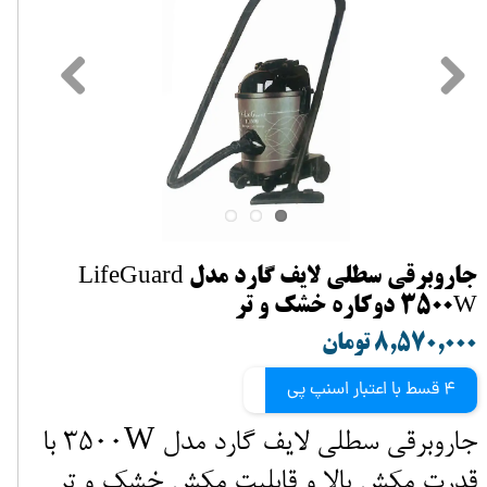
جاروبرقی سطلی لایف گارد مدل LifeGuard
3500W دوکاره خشک و تر
۸,۵۷۰,۰۰۰ تومان
4 قسط با اعتبار اسنپ پی
جاروبرقی سطلی لایف گارد مدل 3500W با
قدرت مکش بالا و قابلیت مکش خشک و تر