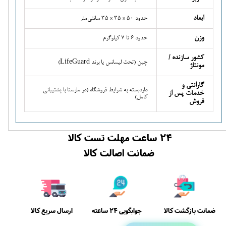
ابعاد
حدود 50 × 35 × 35 سانتی‌متر
وزن
حدود 6 تا 7 کیلوگرم
کشور سازنده /
چین (تحت لیسانس یا برند LifeGuard)
مونتاژ
گارانتی و
داردبسته به شرایط فروشگاه (در مازستا با پشتیبانی
خدمات پس از
کامل)
فروش
24 ساعت مهلت تست کالا
ضمانت اصالت کالا
ضمانت بازگشت کالا
ارسال سریع کالا
جوابگویی 24 ساعته