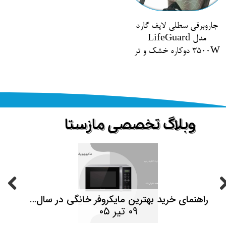
جاروبرقی سطلی لایف گارد
مدل LifeGuard
3500W دوکاره خشک و تر
​وبلاگ تخصصی مازستا
حصولات
راهنمای خرید بهترین مایکروفر خانگی در سال ۱۴۰۵ | هر آنچه قبل از خرید باید بدانید
۰۹ تیر ۰۵