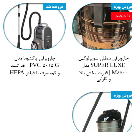
فروش ویژه
فروخته شد
۱۰ درصد
جاروبرقی سطلی سوپرلوکس
جاروبرقی پاکشوما مدل
SUPER LUXE مدل
PVC-5015 G - قدرتمند
M8500 | قدرت مکش بالا
و کم‌مصرف با فیلتر HEPA
و کارایی
فروش ویژه