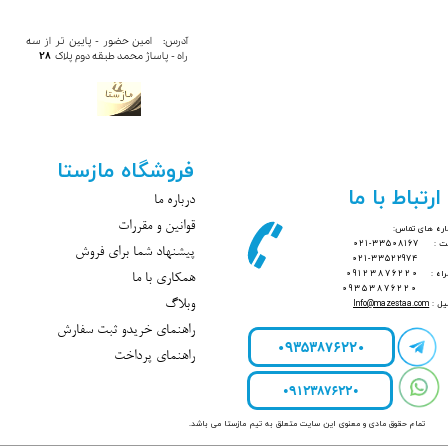
آدرس: امین حضور - پایین تر از سه
28
راه - پاساژ محمد​​​​​​ طبقه دوم پلاک
فروشگاه مازستا
ارتباط با ما
درباره ما
قوانین و مقررات
ره های تماس:
بت :
33508167-021
پیشنهاد شما برای فروش
021-33522974
راه :
09123876220
همکاری با ما
09353876220
یل :
mazestaa.com
@
Info
وبلاگ
راهنمای خریدو ثبت سفارش
09353876220
راهنمای پرداخت
09123876220
تمام حقوق مادی و معنوی این سایت متعلق به تیم مازستا می باشد.