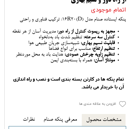
از راه دور و نسیم بهاری
اتمام موجودی
پنکه ایستاده صنام مدل 16R20(D): ترکیب فناوری و راحتی
مجهز به ریموت کنترل از راه دور:
مدیریت آسان از هر نقطه
کنترل سه سرعته:
تنظیم شدت باد به‌دلخواه
قابلیت نسیم بهاری:
شبیه‌سازی جریان طبیعی هوا
تنظیم ارتفاع:
مناسب برای انواع فضاها
تنظیم زاویه چرخش عمودی:
هدایت باد به محل موردنظر
مونتاژ آسان:
همراه با بسته‌بندی ایمن
تمام پنکه ها در کارتن بسته بندی است و نصب و راه اندازی
آن با خریدار می باشد.
افزودن به علاقه مندی ها
معرفی پنکه صنام
نظرات
مشخصات محصول