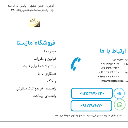
آدرس: امین حضور - پایین تر از سه
28
راه - پاساژ محمد​​​​​​ طبقه دوم پلاک
فروشگاه مازستا
ارتباط با ما
درباره ما
قوانین و مقررات
ره های تماس:
بت :
33508167-021
پیشنهاد شما برای فروش
021-33522974
راه :
09123876220
همکاری با ما
09353876220
یل :
mazestaa.com
@
Info
وبلاگ
راهنمای خریدو ثبت سفارش
09353876220
راهنمای پرداخت
09123876220
تمام حقوق مادی و معنوی این سایت متعلق به تیم مازستا می باشد.