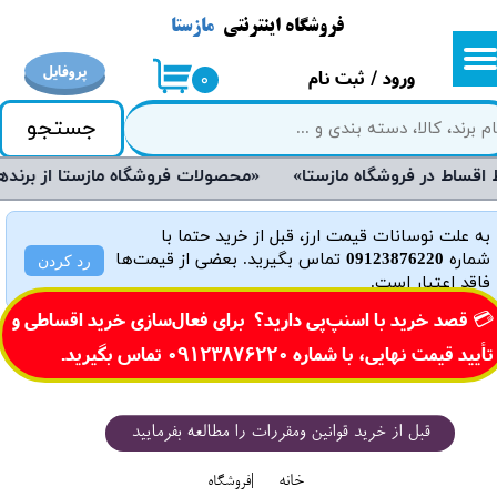
فروشگاه اینترنتی
مازستا
حساب کاربری من
پروفایل
ورود
/
ثبت نام
۰
تغییر گذر واژه
جستجو
سفارشات
«محصولات فروشگاه مازستا از برندهای معتبر و روز دنیا می‌باشند و دارای گارانتی هستند»
خروج از حساب کاربری
به علت نوسانات قیمت ارز، قبل از خرید حتما با
شماره
09123876220
تماس بگیرید. بعضی از قیمت‌ها
رد کردن
فاقد اعتبار است.
​💳 قصد خرید با اسنپ‌پی دارید؟ برای فعال‌سازی خرید اقساطی و
تأیید قیمت نهایی، با شماره
0 تماس بگیرید.​​​​​​​
0912387622
قبل از خرید قوانین ومقررات را مطالعه بفرمایید
خانه
|فروشگاه