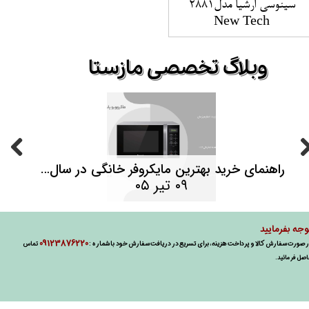
سینوسی ارشیا مدل2881
New Tech
​وبلاگ تخصصی مازستا
حصولات
راهنمای خرید بهترین مایکروفر خانگی در سال ۱۴۰۵ | هر آنچه قبل از خرید باید بدانید
۰۹ تیر ۰۵
وجه بفرمایید
09123876220
صورت سفارش کالا و پرداخت هزینه، برای تسریع در دریافت سفارش خود با شماره :
تماس
صل فرمائید.