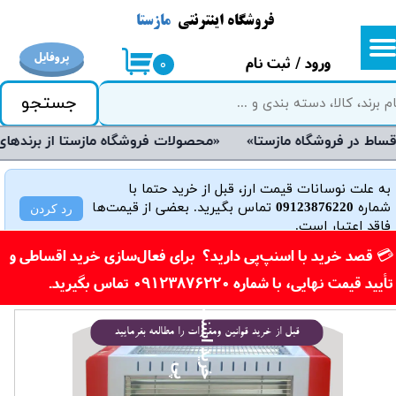
فروشگاه اینترنتی
مازستا
حساب کاربری من
پروفایل
ورود
/
ثبت نام
۰
تغییر گذر واژه
جستجو
سفارشات
«محصولات فروشگاه مازستا از برندهای معتبر و روز دنیا می‌باشند و دارای گارانتی هستند»
خروج از حساب کاربری
به علت نوسانات قیمت ارز، قبل از خرید حتما با
شماره
09123876220
تماس بگیرید. بعضی از قیمت‌ها
رد کردن
فاقد اعتبار است.
​💳 قصد خرید با اسنپ‌پی دارید؟ برای فعال‌سازی خرید اقساطی و
تأیید قیمت نهایی، با شماره 09123876220 تماس بگیرید.​​​​​​​
خ
ی
د
ا
س
ن
پ
پ
قبل از خرید قوانین ومقررات را مطالعه بفرمایید
ر
ی