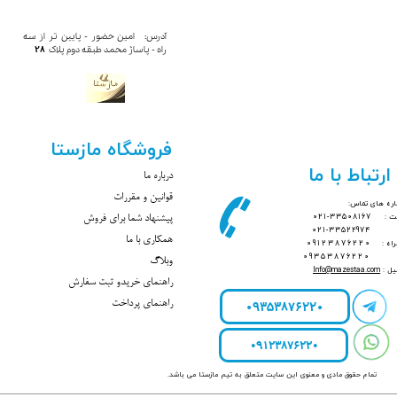
آدرس: امین حضور - پایین تر از سه
28
راه - پاساژ محمد​​​​​​ طبقه دوم پلاک
فروشگاه مازستا
ارتباط با ما
درباره ما
قوانین و مقررات
ره های تماس:
بت :
33508167-021
پیشنهاد شما برای فروش
021-33522974
همکاری با ما
راه :
09123876220
09353876220
وبلاگ
یل :
mazestaa.com
@
Info
راهنمای خریدو ثبت سفارش
09353876220
راهنمای پرداخت
09123876220
تمام حقوق مادی و معنوی این سایت متعلق به تیم مازستا می باشد.