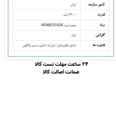
کشور سازنده
ایران
قدرت
2400 وات
برند
هوم استید HOMESTADE
گارانتی
دارد
قابلیت ها
دارای تنظیم توان - فن دار- دارای سنسور واژگونی
24 ساعت مهلت تست کالا
ضمانت اصالت کالا