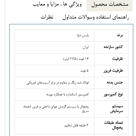
ویژگی ها ، مزایا و معایب
مشخصات محصول
راهنمای استفاده وسوالات متداول
نظرات
برند
پارس شوا
کشور سازنده
ایران
ظرفیت
16 فوت (275 لیتر)
ظرفیت فریزر
5 فوت
جنس بدنه
فولاد ضد زنگ و مقاوم در برابر آسیب‌های فیزیکی
نوع کمپرسور
کمپرسور استاندارد با عملکرد بهینه
سیستم
یخچال با سیستم گردش هوای داخلی و فریزر انجماد
سرمایش
سریع
تعداد طبقات
3 طبقه قابل تنظیم
یخچال