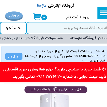
فروشگاه اینترنتی
مازستا
حساب کاربری من
پروفایل
ورود
/
ثبت نام
۰
تغییر گذر واژه
جستجو
سفارشات
«محصولات فروشگاه مازستا از برندهای معتبر و روز دنیا می‌باشند و دارای گارانتی هستند»
خروج از حساب کاربری
به علت نوسانات قیمت ارز، قبل از خرید حتما با
شماره
09123876220
تماس بگیرید. بعضی از قیمت‌ها
رد کردن
فاقد اعتبار است.
​💳 قصد خرید با اسنپ‌پی دارید؟ برای فعال‌سازی خرید اقساطی و
تأیید قیمت نهایی، با شماره 09123876220 تماس بگیرید.​​​​​​​
خ
ی
د
ا
س
ن
پ
پ
قبل از خرید قوانین ومقررات را مطالعه بفرمایید
ر
ی