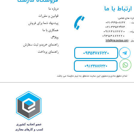
فروشگاه مازستا
ارتباط با ما
درباره ما
قوانین و مقررات
ره های تماس:
بت :
33508167-021
پیشنهاد شما برای فروش
021-33522974
همکاری با ما
راه :
09123876220
09353876220
وبلاگ
یل :
mazestaa.com
@
Info
راهنمای خریدو ثبت سفارش
09353876220
راهنمای پرداخت
09123876220
تمام حقوق مادی و معنوی این سایت متعلق به تیم مازستا می باشد.