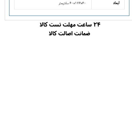
ابعاد
60×176×60 سانتیمتر
24 ساعت مهلت تست کالا
ضمانت اصالت کالا