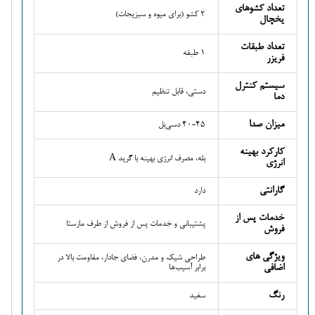
تعداد کشوهای
2 کشو (برای میوه و سبزیجات)
یخچال
تعداد طبقات
1 طبقه
فریزر
سیستم کنترل
دستی، قابل تنظیم
دما
میزان صدا
40-45 دسی‌بل
کارکرد بهینه
بله، مصرف انرژی بهینه با گرید A
انرژی
گارانتی
دارد
خدمات پس از
پشتیبانی و خدمات پس از فروش از طرف مازستا
فروش
ویژگی های
طراحی شیک و مدرن، فضای جادار، مقاومت بالا در
اضافی
برابر آسیب‌ها
رنگ
سفید