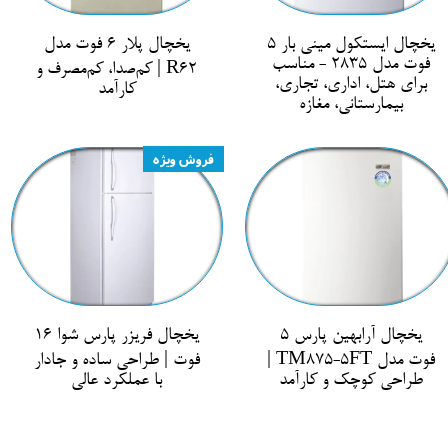
یخچال ایستکول مینی بار 5
یخچال پلار 6 فوت مدل
فوت مدل 2835 - مناسب
R62 | کم‌صدا، کم‌مصرف و
برای هتل، اداری، تجاری،
کارآمد
بیمارستانی، مغازه
فروش ویژه
یخچال آرابهین پارس 5
یخچال فریزر پارس شوا 16
فوت مدل TM875-5FT |
فوت | طراحی ساده و جادار
طراحی کوچک و کارآمد
با عملکرد عالی