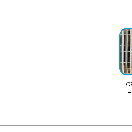
محصولات پارس خزر (azar
محصولات یونیک لند | Unique Land –
لیت GREE
 GWH12AAB –