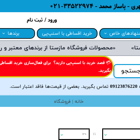
ژ محمد - 33522974-021
ورود
/
ثبت نام
حساب کاربری من
نهادهای خاص
خرید اقساطی با اسنپ‌پی
برندها
تغییر گذر واژه
«محصولات فروشگاه مازستا از برندهای معتبر و روز دنیا می‌باشند و دارای گارانتی هستند»
نهادات شگفت انگیز
برندهای منتخب 
سفارشات
ت بروز محصولات
محصولات صنام (anam
​💳 قصد خرید با اسنپ‌پی دارید؟ برای فعال‌سازی خرید اقساطی 
خروج از حساب کاربری
ستجو
بگیرید.​​​​​​​
رش فروش
محصولات فکر (Fakir)
ه
09123876220
تماس بگیرید. بعضی از قیمت‌ها فاقد اعتبار است.
ش محصولات نو و دست دوم مشتریان
محصولات گوسونیک (c
محصولات روگن (ugen
خانه | فروشگاه
محصولات ال‌جی (G
محصولات فیلیپس (ps
۱۲۰
15
لوازم خانگی پاک