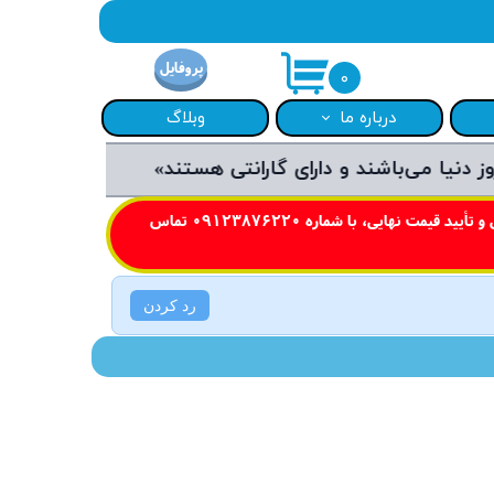
پروفایل
۰
درباره ما
وبلاگ
«فروشگاه مازستا با تجربه طولانی در فروش محصولات لوازم خانگی»
مازستا
قوانین و مقررات
S)
راهنمای سایت
و تأیید قیمت نهایی، با شماره
0912387622
0 تماس
🎁 هدایای ویژه خرید مازستا
Gosoni)
رد کردن
R)
L)
Phili)
شوما