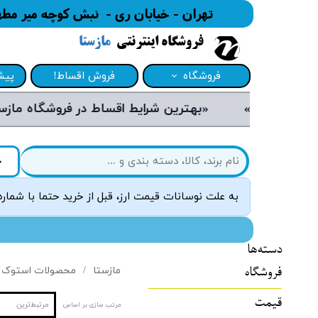
تهران - خیابان ری - نبش کوچه میر مطهری - پاسا
فروشگاه اینترنتی
مازستا
فروشگاه
فروش اقساط!
پیش
«بهترین شرایط اقساط در فروشگاه مازستا»
تهویه
پیش
یخچال فریزر
لیس
ج
شستشو و نظافت
سفا
به علت نوسانات قیمت ارز، قبل از خرید حتما با شمار
آماده‌ساز غذا
فرو
پخت و پز
دسته‌ها
نوشیدنی‌ساز
مازستا
محصولات استوک
فروشگاه
دیجیتال
قیمت
مرتبط‌ترین
مرتب سازی بر اساس
لوازم سرو