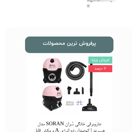
پرفروش ترین محصولات
فروش ویژه
۷ درصد
جاروبرقی خانگی سُران SORAN مدل
هیبرید | کم‌صدا، رده انرژی A و مکش قابل