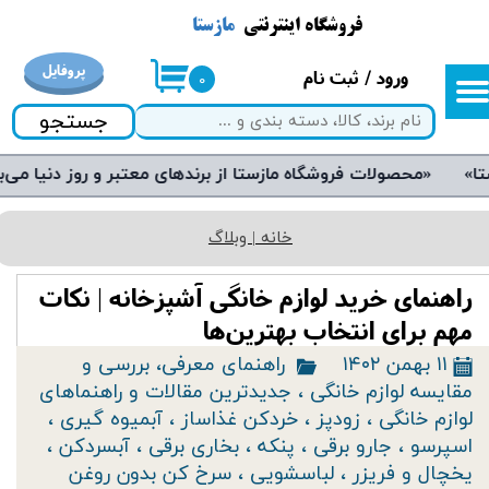
فروشگاه اینترنتی
مازستا
حساب کاربری من
پروفایل
ورود
/
ثبت نام
۰
تغییر گذر واژه
جستجو
سفارشات
خروج از حساب کاربری
خانه | وبلاگ
راهنمای خرید لوازم خانگی آشپزخانه | نکات
مهم برای انتخاب بهترین‌ها
۱۱ بهمن ۱۴۰۲
راهنمای معرفی، بررسی و
مقایسه لوازم خانگی
،
جدیدترین مقالات و راهنماهای
لوازم خانگی
،
زودپز
،
خردکن غذاساز
،
آبمیوه گیری
،
اسپرسو
،
جارو برقی
،
پنکه
،
بخاری برقی
،
آبسردکن
،
یخچال و فریزر
،
لباسشویی
،
سرخ کن بدون روغن