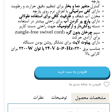
پارچه
کنترل
متغیر دما و بخار
برای تنظیم دقیق حرارت و رطوبت
دارای
کفی سرامیکی
با لغزش نرم روی پارچه
مخزن آب شفاف و
ظرفیت کافی برای استفاده طولانی
دارای
پارچ پر کردن آب
برای راحتی بیشتر در استفاده
دسته
روکش‌دار و ارگونومیک
جهت راحتی دست کاربر
سیم
چرخان بدون گره
(tangle-free swivel cord)
برای آزادی حرکت
دارای
پیلوت لایت
برای نشانگر روشن بودن دستگاه
مناسب برق
220-240V 50/60Hz با توان 2200W
برای
کارایی بالا
افزودن به سبد خرید
افزودن به علاقه مندی ها
توضیحات
نظرات
مشخصات محصول