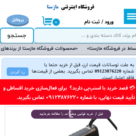
فروشگاه اینترنتی
مازستا
حساب کاربری من
پروفایل
ورود
/
ثبت نام
۰
تغییر گذر واژه
جستجو
سفارشات
«محصولات فروشگاه مازستا از برندهای معتبر و روز دنیا می‌باشند و دارای گارانتی هستند»
خروج از حساب کاربری
به علت نوسانات قیمت ارز، قبل از خرید حتما با
شماره
09123876220
تماس بگیرید. بعضی از قیمت‌ها
رد کردن
فاقد اعتبار است.
​💳 قصد خرید با اسنپ‌پی دارید؟ برای فعال‌سازی خرید اقساطی و
تأیید قیمت نهایی، با شماره 09123876220 تماس بگیرید.​​​​​​​
خ
ی
د
ا
س
ن
پ
پ
قبل از خرید قوانین ومقررات را مطالعه بفرمایید
ر
ی