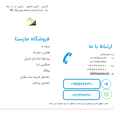
آدرس: امین حضور - پایین تر از سه
28
راه - پاساژ محمد​​​​​​ طبقه دوم پلاک
فروشگاه مازستا
ارتباط با ما
درباره ما
قوانین و مقررات
ره های تماس:
بت :
33508167-021
پیشنهاد شما برای فروش
021-33522974
همکاری با ما
راه :
09123876220
09353876220
وبلاگ
یل :
mazestaa.com
@
Info
راهنمای خریدو ثبت سفارش
09353876220
راهنمای پرداخت
09123876220
تمام حقوق مادی و معنوی این سایت متعلق به تیم مازستا می باشد.