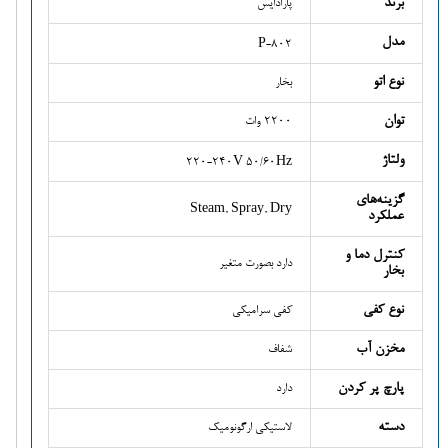
برند
پارادایس
مدل
P-802
نوع اتو
بخار
توان
2200 وات
ولتاژ
220-240V 50/60Hz
گزینه‌های
Steam, Spray, Dry
عملکرد
کنترل دما و
دارد بصورت متغیر
بخار
نوع کفی
کفی سرامیکی
مخزن آب
شفاف
پارچ پر کردن
دارد
دسته
لاستیکی ارگونومیک