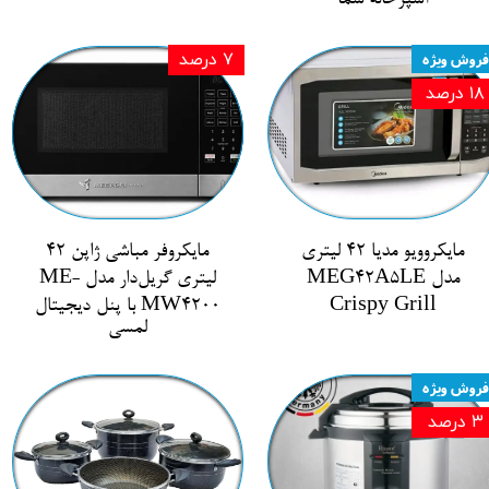
فروش ویژه
۷ درصد
۱۸ درصد
مایکروویو مدیا 42 لیتری
مایکروفر مباشی ژاپن 42
مدل MEG42A5LE
لیتری گریل‌دار مدل ME-
Crispy Grill
MW4200 با پنل دیجیتال
لمسی
فروش ویژه
۳ درصد