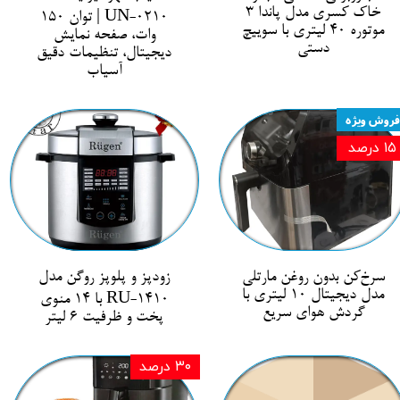
خاک کسری مدل پاندا ۳
UN-0210 | توان 150
موتوره ۴۰ لیتری با سوییچ
وات، صفحه نمایش
دستی
دیجیتال، تنظیمات دقیق
آسیاب
فروش ویژه
۱۵ درصد
سرخ‌کن بدون روغن مارتلی
زودپز و پلوپز روگن مدل
مدل دیجیتال ۱۰ لیتری با
RU-1410 با 14 منوی
گردش هوای سریع
پخت و ظرفیت 6 لیتر
۳۰ درصد