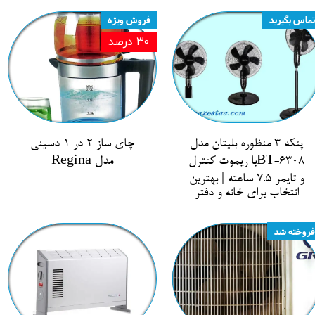
تماس بگیرید
فروش ویژه
۳۰ درصد
پنکه ۳ منظوره بلیتان مدل
چای ساز 2 در 1 دسینی
BT-6308با ریموت کنترل
مدل Regina
و تایمر 7.5 ساعته | بهترین
انتخاب برای خانه و دفتر
فروخته شد