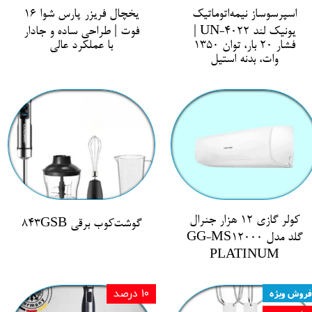
اسپرسوساز نیمه‌اتوماتیک
یخچال فریزر پارس شوا 16
یونیک لند UN-4022 |
فوت | طراحی ساده و جادار
فشار 20 بار، توان 1350
با عملکرد عالی
وات، بدنه استیل
کولر گازی 12 هزار جنرال
گوشت‌کوب برقی 843GSB
گلد مدل GG-MS12000
PLATINUM
فروش ویژه
۱۰ درصد