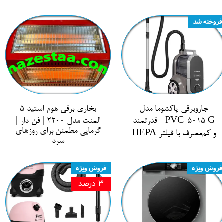
فروخته شد
جاروبرقی پاکشوما مدل
بخاری برقی هوم استید 5
PVC-5015 G - قدرتمند
المنت مدل 2200 | فن دار |
گرمایی مطمئن برای روزهای
و کم‌مصرف با فیلتر HEPA
سرد
فروش ویژه
فروش ویژه
۳ درصد