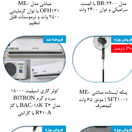
مدل BR-2400 با المنت
مباشی مدل ME-
سرامیکی و توان 2400 وات
OFH131 با توان گرمایشی
2500 وات و ترموستات قابل
تنظیم
فروش ویژه
فروخته شد
۳۰ درصد
کولر گازی اسپلیت 18000
پنکه ایستاده مباشی ME-
سرد و گرم BITRON
SFT1001 | موتور 65 وات
کم‌مصرف
مدل BAC-18K T3 با گاز
R410A با گارانتی
فروش ویژه
فروش ویژه