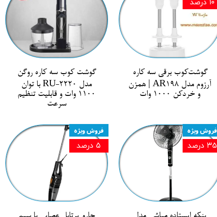
۱۰ درصد
گوشت‌کوب برقی سه کاره
گوشت کوب سه کاره روگن
آرزوم مدل AR198 | همزن
مدل RU-2220 با توان
و خردکن 1000 وات
1100 وات و قابلیت تنظیم
سرعت
فروش ویژه
فروش ویژه
۳۵ درصد
۵ درصد
پنکه ایستاده مباشی مدل
جارو پرتابل عصایی با سیم