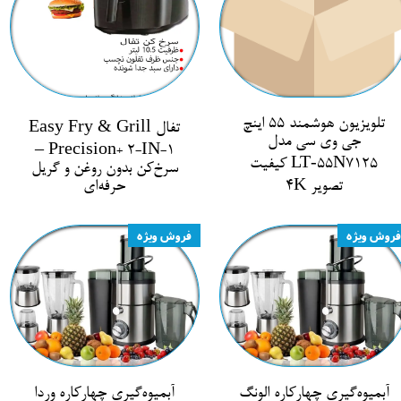
تلویزیون هوشمند 55 اینچ
تفال Easy Fry & Grill
جی وی سی مدل
Precision+ 2-IN-1 –
LT‑55N7125 کیفیت
سرخ‌کن بدون روغن و گریل
تصویر 4K
حرفه‌ای
فروش ویژه
فروش ویژه
آبمیوه‌گیری چهارکاره الونگ
آبمیوه‌گیری چهارکاره وردا