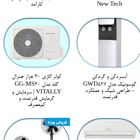
New Tech
کارآمد
آبسردکن و گرم‌کن
کولر گازی 30 هزار جنرال
گوسونیک مدل GWD527
گلد مدل GG-MS30
- طراحی شیک و عملکرد
VITALLY | سرمایش و
قدرتمند
گرمایش قدرتمند و
کم‌مصرف
فروش ویژه