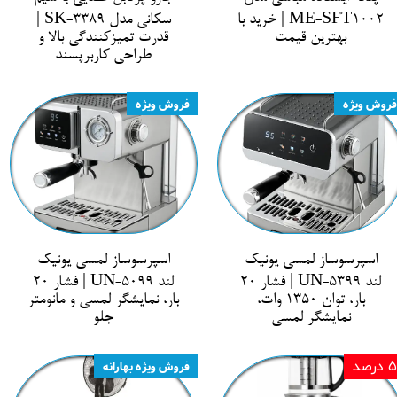
ME-SFT1002 | خرید با
سکانی مدل SK-3389 |
بهترین قیمت
قدرت تمیزکنندگی بالا و
طراحی کاربرپسند
فروش ویژه
فروش ویژه
اسپرسوساز لمسی یونیک
اسپرسوساز لمسی یونیک
لند UN-5399 | فشار 20
لند UN-5099 | فشار 20
بار، توان 1350 وات،
بار، نمایشگر لمسی و مانومتر
نمایشگر لمسی
جلو
۵ درصد
فروش ویژه بهارانه