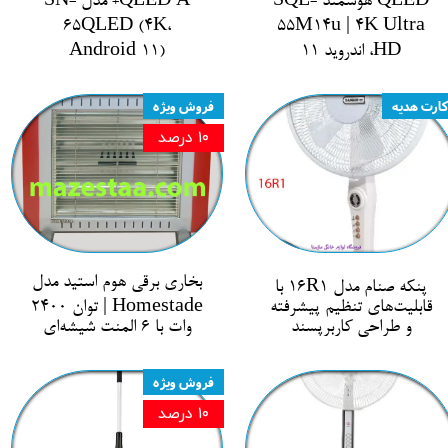
QLED هوشمند SQL-
QLED A+ مدل SN-
65QLED (4K،
55M14u | 4K Ultra
HD، اندروید 11
Android 11)
کارت هدیه
فروش ویژه
۱۰ درصد
بخاری برقی هوم استید مدل
پنکه صنام مدل 16R1 با
قابلیت‌های تنظیم پیشرفته
Homestade | توان 2400
و طراحی کاربرپسند
وات با 6 المنت شیشه‌ای
فروش ویژه
۱۰ درصد