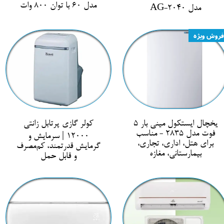
مدل 60 با توان 800 وات
مدل AG-2040
فروش ویژه
یخچال ایستکول مینی بار 5
کولر گازی پرتابل زانتی
فوت مدل 2835 - مناسب
12000 | سرمایش و
برای هتل، اداری، تجاری،
گرمایش قدرتمند، کم‌مصرف
بیمارستانی، مغازه
و قابل حمل