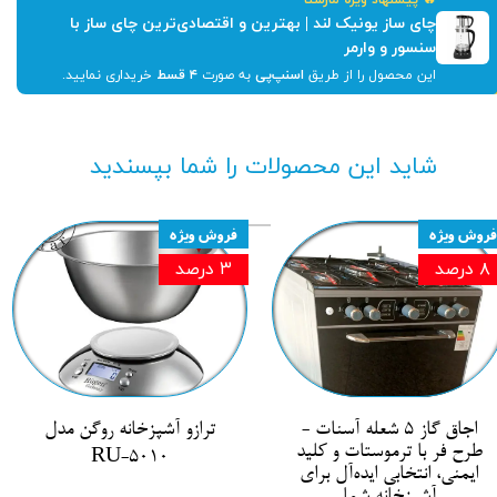
چای ساز یونیک لند | بهترین و اقتصادی‌ترین چای ساز با
سنسور و وارمر
این محصول را از طریق
اسنپ‌پی
به صورت
۴ قسط
خریداری نمایید.
شاید این محصولات را شما بپسندید
فروش ویژه
فروش ویژه
۸ درصد
۳ درصد
اجاق گاز ۵ شعله آسنات -
ترازو آشپزخانه روگن مدل
طرح فر با ترموستات و کلید
RU-5010
ایمنی، انتخابی ایده‌آل برای
آشپزخانه شما