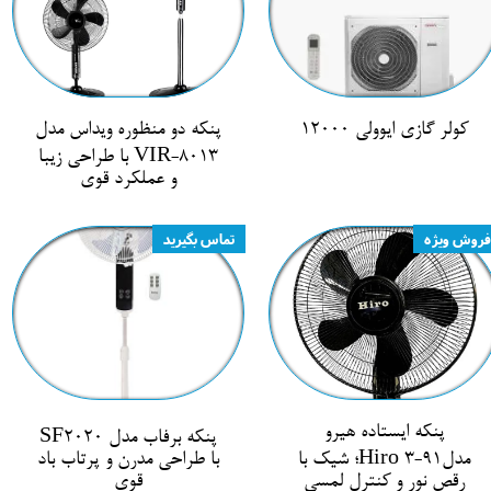
کولر گازی ایوولی 12000
پنکه دو منظوره ویداس مدل
VIR-8013 با طراحی زیبا
و عملکرد قوی
فروش ویژه
تماس بگیرید
پنکه ایستاده هیرو
پنکه برفاب مدل SF2020
مدلHiro ۳-۹۱؛ شیک با
با طراحی مدرن و پرتاب باد
رقص نور و کنترل لمسی
قوی