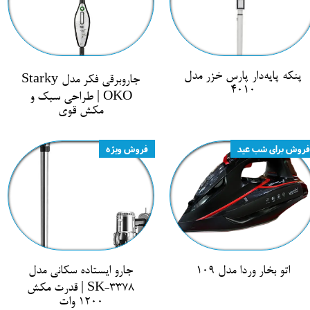
پنکه پایه‌دار پارس خزر مدل
جاروبرقی فکر مدل Starky
4010
OKO | طراحی سبک و
مکش قوی
فروش برای شب عید
فروش ویژه
اتو بخار وردا مدل 109
جارو ایستاده سکانی مدل
SK-3378 | قدرت مکش
1200 وات