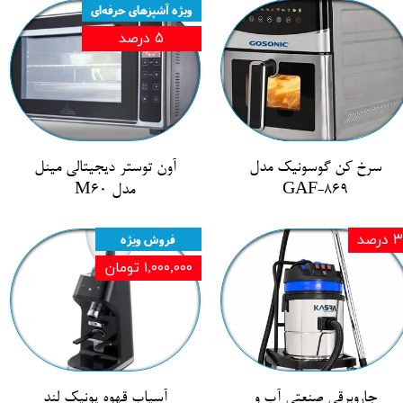
ویژه آشپزهای حرفه‌ای
۵ درصد
سرخ کن گوسونیک مدل
آون توستر دیجیتالی مینل
GAF-869
مدل M60
۳ درصد
فروش ویژه
۱,۰۰۰,۰۰۰ تومان
جاروبرقی صنعتی آب و
آسیاب قهوه یونیک لند