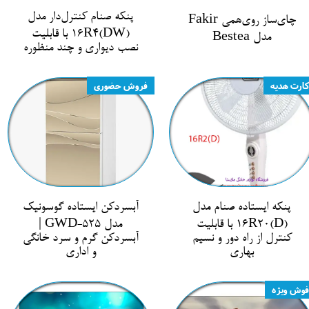
پنکه صنام کنترل‌دار مدل
چای‌ساز روی‌همی Fakir
16R4(DW) با قابلیت
مدل Bestea
نصب دیواری و چند منظوره
کارت هدیه
فروش حضوری
پنکه ایستاده صنام مدل
آبسردکن ایستاده گوسونیک
16R20(D) با قابلیت
مدل GWD-525 |
کنترل از راه دور و نسیم
آبسردکن گرم و سرد خانگی
بهاری
و اداری
فوش ویژه