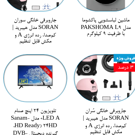
ماشین لباسشویی پاکشوما
جاروبرقی خانگی سوران
مدل PAKSHOMA L9
SORAN مدل هیبرید |
با ظرفیت 9 کیلوگرم
کم‌صدا، رده انرژی A و
مکش قابل تنظیم
فروش ویژه
۳ درصد
جاروبرقی خانگی سُران
تلویزیون ۲۴ اینچ صنام
SORAN مدل هیبرید |
LED A+ مدل Sanam-
کم‌صدا، رده انرژی A و
24HD (HD Ready،
مکش قابل تنظیم
گیرنده دیجیتال DVB-