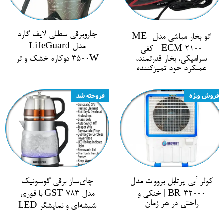
جاروبرقی سطلی لایف گارد
اتو بخار مباشی مدل ME-
مدل LifeGuard
ECM 2100 - کفی
سرامیکی، بخار قدرتمند،
3500W دوکاره خشک و تر
عملکرد خود تمیزکننده
فروش ویژه
فروخته شد
کولر آبی پرتابل برووات مدل
چای‌ساز برقی گوسونیک
BR-32000 | خنکی و
مدل GST-783 با قوری
راحتی در هر زمان
شیشه‌ای و نمایشگر LED