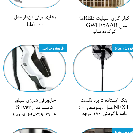
بخاری برقی فن‌دار مدل
کولر گازی اسپلیت GREE
TL2000
مدل GWH12AAB –
کارکرده سالم
فروش ویژه
فروش حراجی
پنکه ایستاده ۵ پره نکست
جاروبرقی شارژی سیلور
NEXT مدل ریموت‌دار ۶۰
کرست مدل Silver
وات با گردش ۱۸۰ درجه
Crest 498729-2204
فروش ویژه