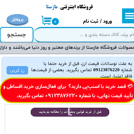
فروشگاه اینترنتی
مازستا
حساب کاربری من
پروفایل
ورود
/
ثبت نام
۰
تغییر گذر واژه
جستجو
سفارشات
«فروشگاه مازستا با تجربه طولانی در فروش محصولات لوازم خانگی»
خروج از حساب کاربری
به علت نوسانات قیمت ارز، قبل از خرید حتما با
شماره
09123876220
تماس بگیرید. بعضی از قیمت‌ها
رد کردن
فاقد اعتبار است.
​💳 قصد خرید با اسنپ‌پی دارید؟ برای فعال‌سازی خرید اقساطی و
تأیید قیمت نهایی، با شماره
0 تماس بگیرید.​​​​​​​
0912387622
خ
ی
د
ا
س
ن
پ
پ
قبل از خرید قوانین ومقررات را مطالعه بفرمایید
ر
ی