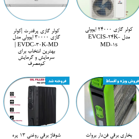
کولر گازی 24000 ایوولی
کولر گازی پرقدرت |کولر
مدل EVCIS-24K-
گازی 30000 ایوولی مدل
EVDC-30K-MD |
MD-1s
بهترین انتخاب برای
سرمایش و گرمایش
کم‌مصرف
فروش ویژه و اقساط
فروخنه شد
بخاری برقی فن‌دار بروات
شوفاژ برقی روغنی ۱۳ پره