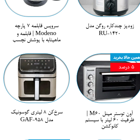
زودپز چندکاره روگن مدل
سرویس قابلمه 7 پارچه
RU-1420
Modeno | قابلمه و
ماهیتابه با پوشش نچسب
همین حالا بخرید
۵ درصد
سرخ‌کن 8 لیتری گوسونیک
آون توستر مینل M60 |
ظرفیت 60 لیتر با سیستم
مدل GAF-958
کانوکشن