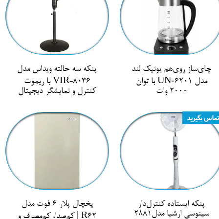
چای‌ساز روی‌هم یونیک لند
پنکه سه حالته ویداس مدل
مدل UN‑6201 با توان
VIR-8036 با ریموت
2000 وات
کنترل و نمایشگر دیجیتال
تماس بگیرید
پنکه ایستاده کنترل‌دار
یخچال پلار 6 فوت مدل
سینوسی ارشیا مدل2881
R62 | کم‌صدا، کم‌مصرف و